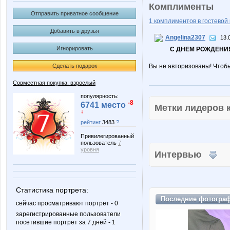
Комплименты
Отправить приватное сообщение
1 комплиментов в гостевой 
Добавить в друзья
Angelina2307
13.
Игнорировать
С ДНЕМ РОЖДЕНИЯ
Сделать подарок
Вы не авторизованы! Чтоб
Совместная покупка: взрослый
популярность:
-8
6741 место
Метки лидеров
↓
рейтинг
3483
?
Привилегированный
пользователь
7
уровня
Интервью
Статистика портрета:
Последние
фотогра
сейчас просматривают портрет - 0
зарегистрированные пользователи
посетившие портрет за 7 дней - 1