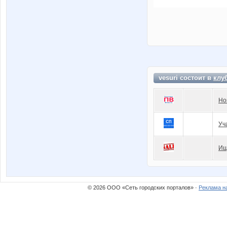
vesuri состоит в
клу
Но
Уч
Ищ
© 2026 ООО «Сеть городских порталов» ·
Реклама н